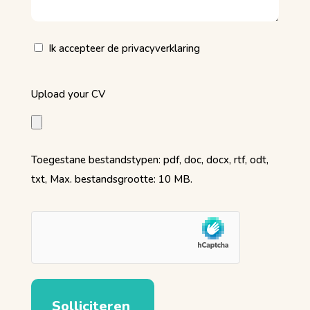
Privacy
Ik accepteer de privacyverklaring
(Vereist)
Upload
Upload your CV
your
CV
(Vereist)
Toegestane bestandstypen: pdf, doc, docx, rtf, odt,
txt, Max. bestandsgrootte: 10 MB.
hCaptcha