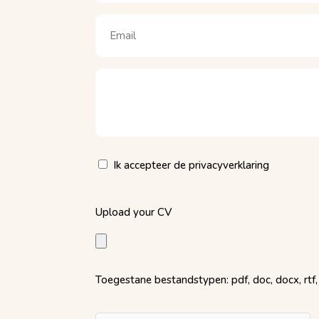
Naam
Email
(Vereist)
Motivatie
(Vereist)
Privacy
Ik accepteer de privacyverklaring
(Vereist)
Upload
Upload your CV
your
CV
(Vereist)
Toegestane bestandstypen: pdf, doc, docx, rtf