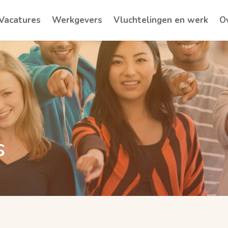
Vacatures
Werkgevers
Vluchtelingen en werk
O
s