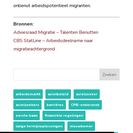
onbenut arbeidspotentieel migranten.
Bronnen:
Adviesraad Migratie – Talenten Benutten
CBS StatLine – Arbeidsdeelname naar
migratieachtergrond
Zoeken
arbeidsmarkt
asielbeleid
asielzoeker
asielzoekers
barrières
CPB-onderzoek
eerste baan
financiële regelingen
lange termijnoplossingen
nieuwkomer