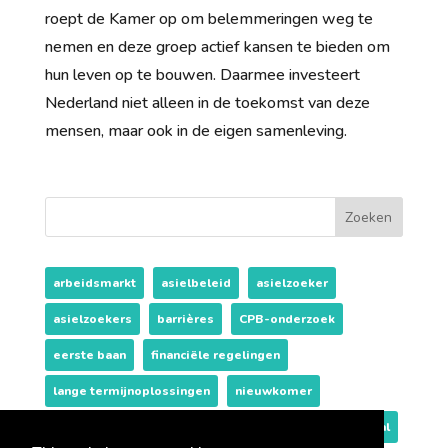
roept de Kamer op om belemmeringen weg te
nemen en deze groep actief kansen te bieden om
hun leven op te bouwen. Daarmee investeert
Nederland niet alleen in de toekomst van deze
mensen, maar ook in de eigen samenleving.
Zoeken
arbeidsmarkt
asielbeleid
asielzoeker
asielzoekers
barrières
CPB-onderzoek
eerste baan
financiële regelingen
lange termijnoplossingen
nieuwkomer
Opleidingsniveaus
samenwerken
succesverhaal